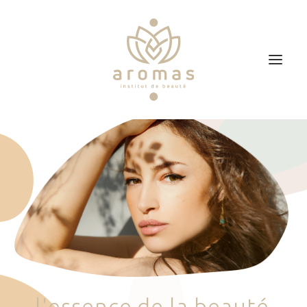
Accueil
Soins
Je veux faire un bon cadeau
Plan d’accès
Prendre RDV
l
'
e
s
s
e
n
c
e
d
e
l
a
b
e
a
u
t
é