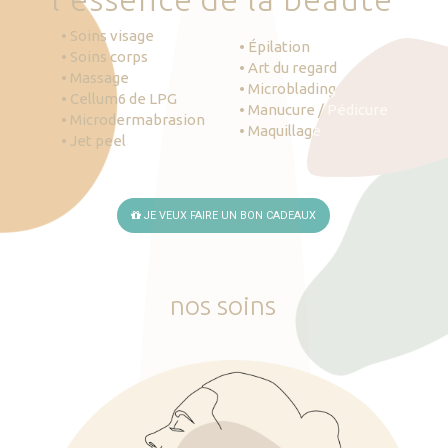
• Soins visage
• Épilation
• Soins corps
• Art du regard
• Massage
• Microblading
• Cellum6 de LPG
• Manucure / Pédicure
• Microdermabrasion
• Maquillage
• Jet peel
JE VEUX FAIRE UN BON CADEAUX
nos
soins