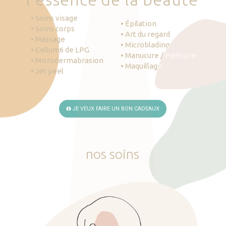
• Soins visage
• Épilation
• Soins corps
• Art du regard
• Massage
• Microblading
• Cellum6 de LPG
• Manucure / Pédicure
• Microdermabrasion
• Maquillage
• Jet peel
JE VEUX FAIRE UN BON CADEAUX
nos
soins