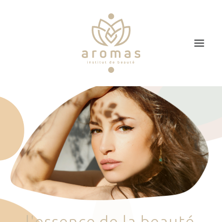
Accueil
Soins
Je veux faire un bon cadeau
Plan d’accès
Prendre RDV
l
'
e
s
s
e
n
c
e
d
e
l
a
b
e
a
u
t
é