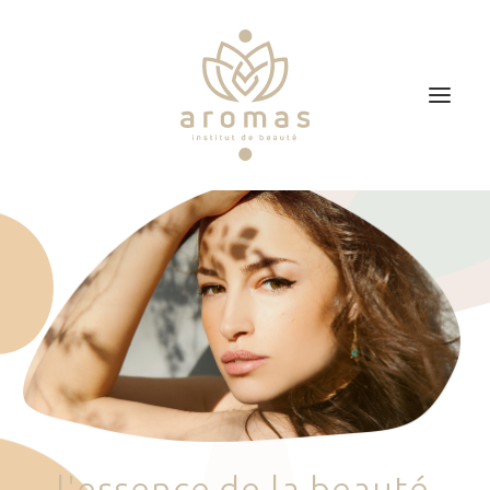
Accueil
Soins
Je veux faire un bon cadeau
Plan d’accès
Prendre RDV
l
'
e
s
s
e
n
c
e
d
e
l
a
b
e
a
u
t
é