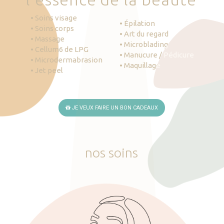
• Soins visage
• Épilation
• Soins corps
• Art du regard
• Massage
• Microblading
• Cellum6 de LPG
• Manucure / Pédicure
• Microdermabrasion
• Maquillage
• Jet peel
JE VEUX FAIRE UN BON CADEAUX
nos
soins