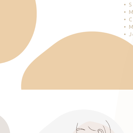
• 
• 
• 
• 
• 