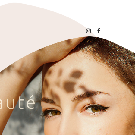
a
u
t
é