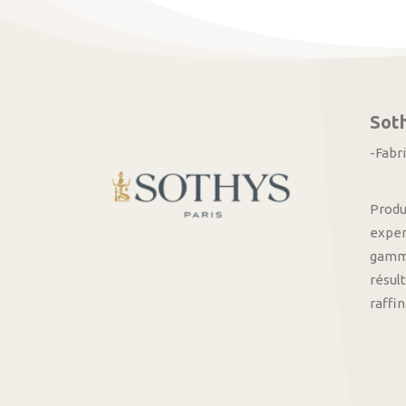
Sot
-Fabr
Produ
exper
gamme
résult
raffi