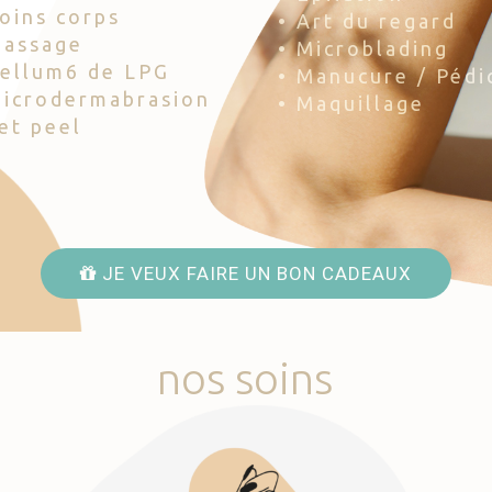
Soins corps
• Art du regard
Massage
• Microblading
Cellum6 de LPG
• Manucure / Pédi
Microdermabrasion
• Maquillage
Jet peel
JE VEUX FAIRE UN BON CADEAUX
nos
soins