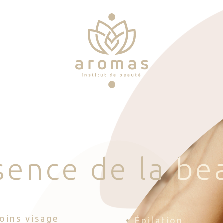
s
e
n
c
e
d
e
l
a
b
e
Soins visage
• Épilation