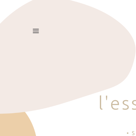
l
'
e
s
• 