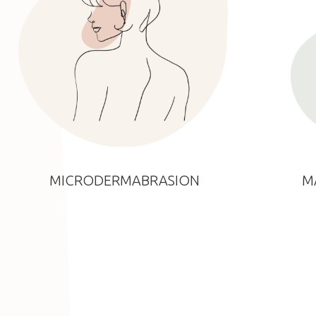
MICRODERMABRASION
M