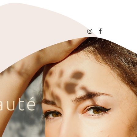
a
u
t
é