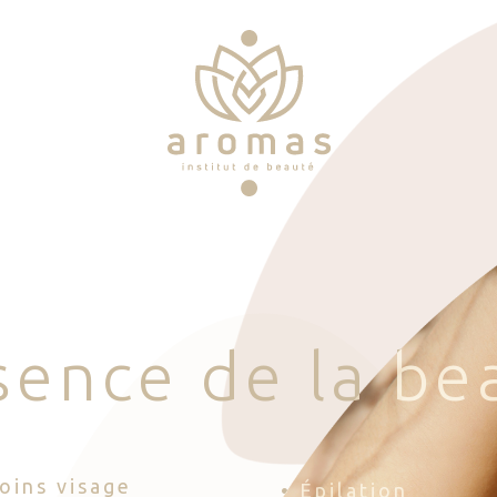
s
e
n
c
e
d
e
l
a
b
e
Soins visage
• Épilation