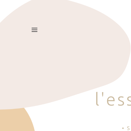
l
'
e
s
• 