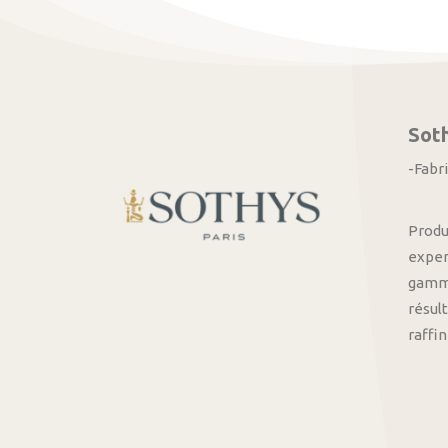
Sot
-Fabr
Produ
exper
gamme
résult
raffi