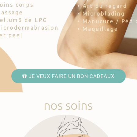
Soins corps
• Art du regard
Massage
• Microblading
Cellum6 de LPG
• Manucure / Pédi
Microdermabrasion
• Maquillage
Jet peel
JE VEUX FAIRE UN BON CADEAUX
nos
soins