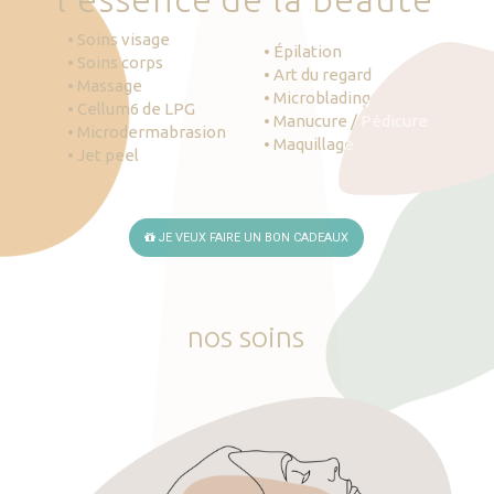
• Soins visage
• Épilation
• Soins corps
• Art du regard
• Massage
• Microblading
• Cellum6 de LPG
• Manucure / Pédicure
• Microdermabrasion
• Maquillage
• Jet peel
JE VEUX FAIRE UN BON CADEAUX
nos
soins