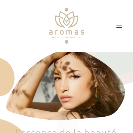
Accueil
Soins
Je veux faire un bon cadeau
Plan d’accès
Prendre RDV
l
'
e
s
s
e
n
c
e
d
e
l
a
b
e
a
u
t
é