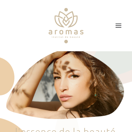
Accueil
Soins
Je veux faire un bon cadeau
Plan d’accès
Prendre RDV
l
'
e
s
s
e
n
c
e
d
e
l
a
b
e
a
u
t
é