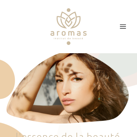
Accueil
Soins
Je veux faire un bon cadeau
Plan d’accès
Prendre RDV
l
'
e
s
s
e
n
c
e
d
e
l
a
b
e
a
u
t
é