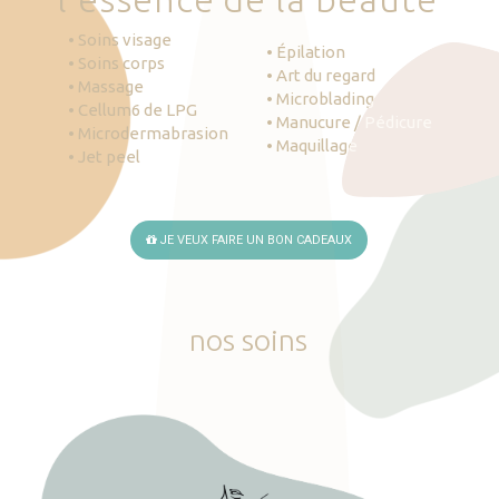
• Soins visage
• Épilation
• Soins corps
• Art du regard
• Massage
• Microblading
• Cellum6 de LPG
• Manucure / Pédicure
• Microdermabrasion
• Maquillage
• Jet peel
JE VEUX FAIRE UN BON CADEAUX
nos
soins