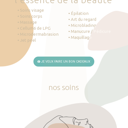
• Soins visage
• Épilation
• Soins corps
• Art du regard
• Massage
• Microblading
• Cellum6 de LPG
• Manucure / Pédicure
• Microdermabrasion
• Maquillage
• Jet peel
JE VEUX FAIRE UN BON CADEAUX
nos
soins