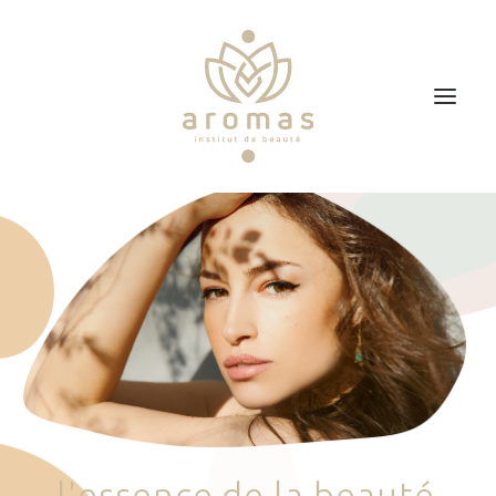
Accueil
Soins
Je veux faire un bon cadeau
Plan d’accès
Prendre RDV
l
'
e
s
s
e
n
c
e
d
e
l
a
b
e
a
u
t
é