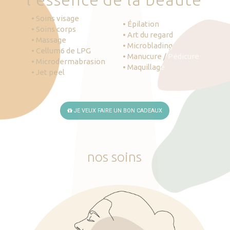
• Soins visage
• Épilation
• Soins corps
• Art du regard
• Massage
• Microblading
• Cellum6 de LPG
• Manucure / Pédicure
• Microdermabrasion
• Maquillage
• Jet peel
JE VEUX FAIRE UN BON CADEAUX
nos
soins