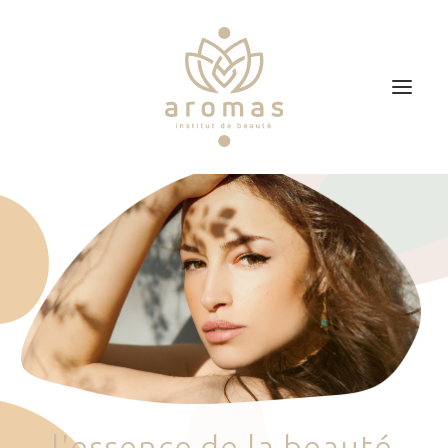
Accueil
Soins
Je veux faire un bon cadeau
Plan d’accès
Prendre RDV
l
'
e
s
s
e
n
c
e
d
e
l
a
b
e
a
u
t
é