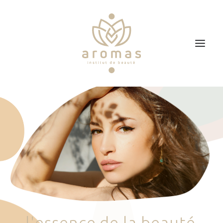
Accueil
Soins
Je veux faire un bon cadeau
Plan d’accès
Prendre RDV
l
'
e
s
s
e
n
c
e
d
e
l
a
b
e
a
u
t
é