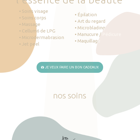
• Soins visage
• Épilation
• Soins corps
• Art du regard
• Massage
• Microblading
• Cellum6 de LPG
• Manucure / Pédicure
• Microdermabrasion
• Maquillage
• Jet peel
JE VEUX FAIRE UN BON CADEAUX
nos
soins