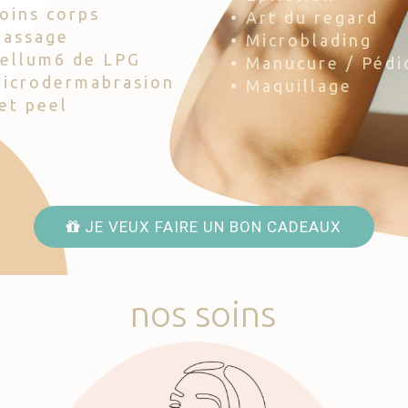
Soins corps
• Art du regard
Massage
• Microblading
Cellum6 de LPG
• Manucure / Pédi
Microdermabrasion
• Maquillage
Jet peel
JE VEUX FAIRE UN BON CADEAUX
nos
soins