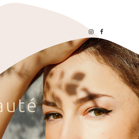
a
u
t
é