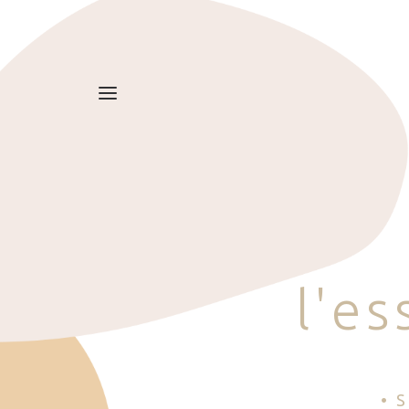
l
'
e
s
• 