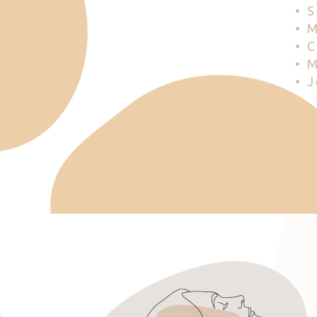
• 
• 
• 
• 
• 