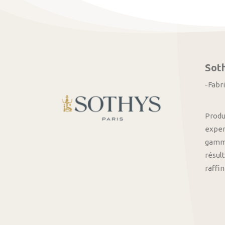
Sot
-Fabr
Produ
exper
gamme
résult
raffi