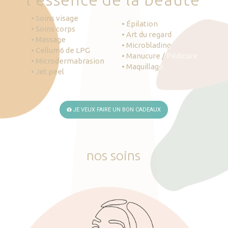
• Soins visage
• Épilation
• Soins corps
• Art du regard
• Massage
• Microblading
• Cellum6 de LPG
• Manucure / Pédicure
• Microdermabrasion
• Maquillage
• Jet peel
JE VEUX FAIRE UN BON CADEAUX
nos
soins