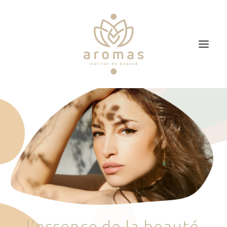
Accueil
Soins
Je veux faire un bon cadeau
Plan d’accès
Prendre RDV
l
'
e
s
s
e
n
c
e
d
e
l
a
b
e
a
u
t
é