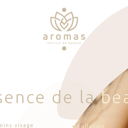
s
e
n
c
e
d
e
l
a
b
e
Soins visage
• Épilation