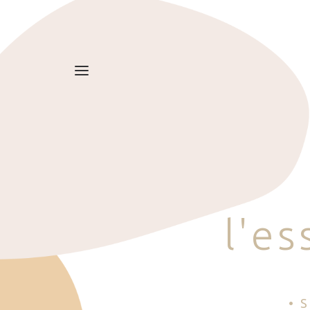
l
'
e
s
• 