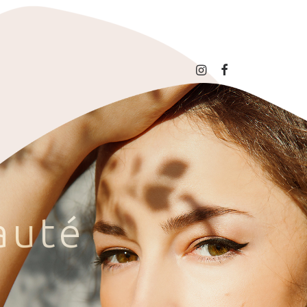
a
u
t
é