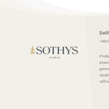
Sot
-Fabr
Produ
exper
gamme
résult
raffi