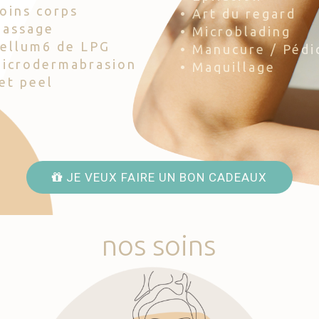
Soins corps
• Art du regard
Massage
• Microblading
Cellum6 de LPG
• Manucure / Pédi
Microdermabrasion
• Maquillage
Jet peel
JE VEUX FAIRE UN BON CADEAUX
nos
soins