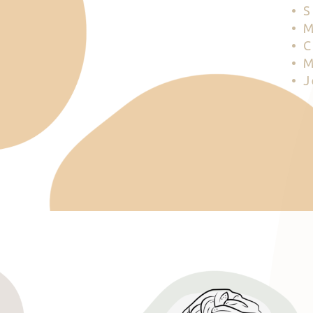
• 
• 
• 
• 
• 