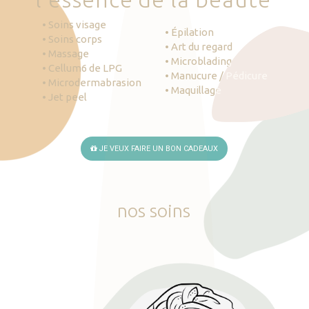
• Soins visage
• Épilation
• Soins corps
• Art du regard
• Massage
• Microblading
• Cellum6 de LPG
• Manucure / Pédicure
• Microdermabrasion
• Maquillage
• Jet peel
JE VEUX FAIRE UN BON CADEAUX
nos
soins