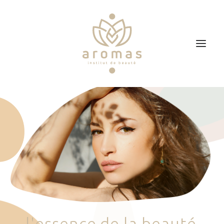
Accueil
Soins
Je veux faire un bon cadeau
Plan d’accès
Prendre RDV
l
'
e
s
s
e
n
c
e
d
e
l
a
b
e
a
u
t
é