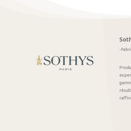
Sot
-Fabr
Produ
exper
gamme
résult
raffi