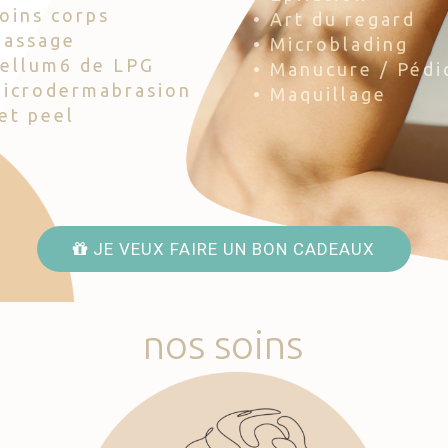
Soins corps
• Art du regard
Massage
• Microblading
Cellum6 de LPG
• Manucure / Pédi
Microdermabrasion
• Maquillage
Jet peel
JE VEUX FAIRE UN BON CADEAUX
nos
soins