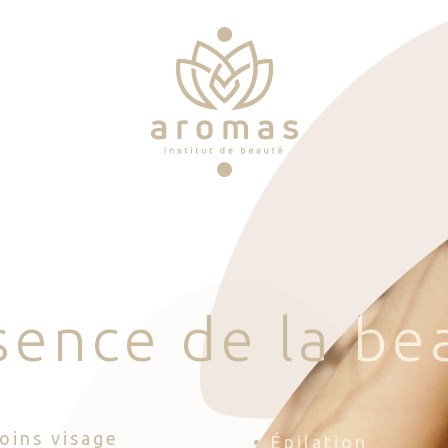
s
e
n
c
e
d
e
l
a
b
e
Soins visage
• Épilation