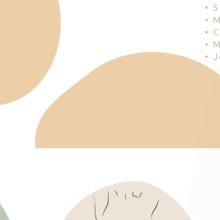
• 
• 
• 
• 
• 