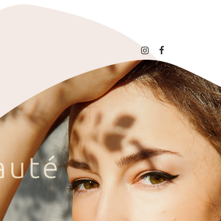
a
u
t
é