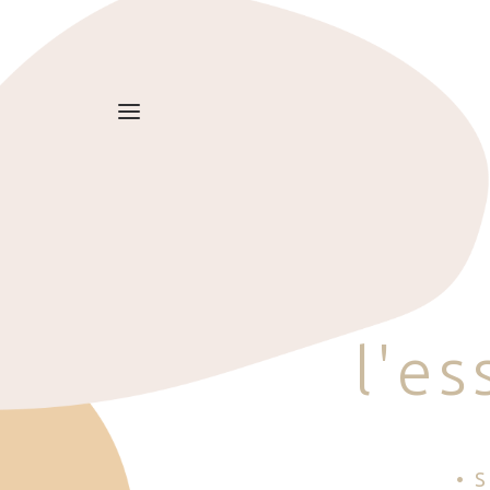
l
'
e
s
• 