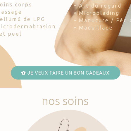
Soins corps
• Art du regard
Massage
• Microblading
Cellum6 de LPG
• Manucure / Pédi
Microdermabrasion
• Maquillage
Jet peel
JE VEUX FAIRE UN BON CADEAUX
nos
soins