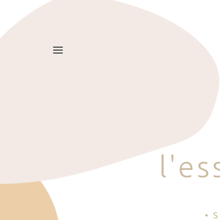
l
'
e
s
• 