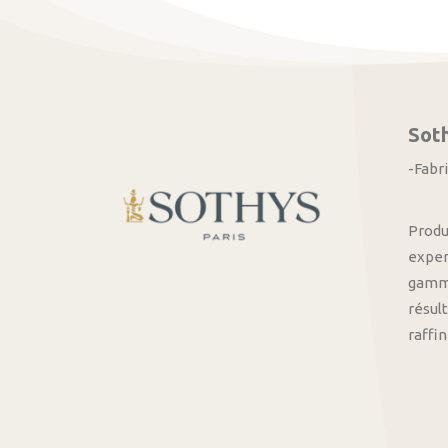
Sot
-Fabr
Produ
exper
gamme
résult
raffi