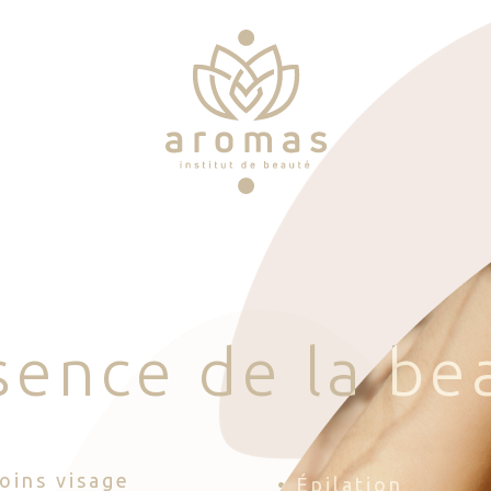
s
e
n
c
e
d
e
l
a
b
e
Soins visage
• Épilation