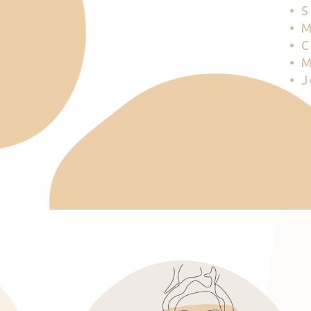
• 
• 
• 
• 
• 