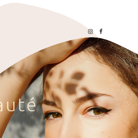
a
u
t
é