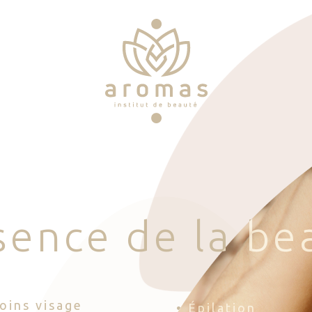
s
e
n
c
e
d
e
l
a
b
e
Soins visage
• Épilation