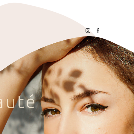
a
u
t
é