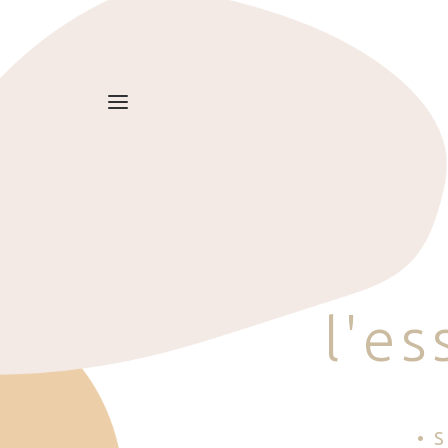
l
'
e
s
• 