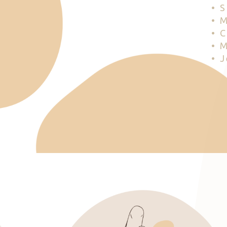
• 
• 
• 
• 
• 