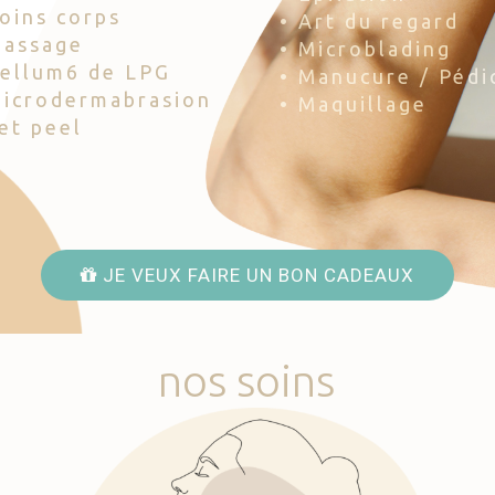
Soins corps
• Art du regard
Massage
• Microblading
Cellum6 de LPG
• Manucure / Pédi
Microdermabrasion
• Maquillage
Jet peel
JE VEUX FAIRE UN BON CADEAUX
nos
soins