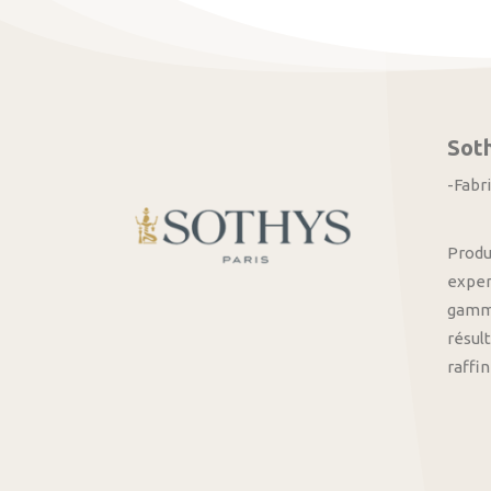
Sot
-Fabr
Produ
exper
gamme
résult
raffi