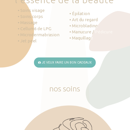
• Soins visage
• Épilation
• Soins corps
• Art du regard
• Massage
• Microblading
• Cellum6 de LPG
• Manucure / Pédicure
• Microdermabrasion
• Maquillage
• Jet peel
JE VEUX FAIRE UN BON CADEAUX
nos
soins