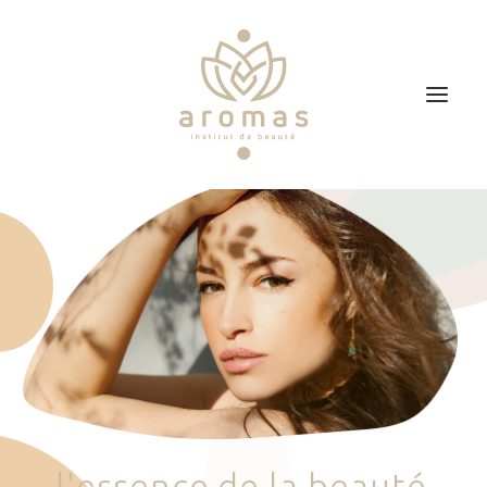
Accueil
Soins
Je veux faire un bon cadeau
Plan d’accès
Prendre RDV
l
'
e
s
s
e
n
c
e
d
e
l
a
b
e
a
u
t
é