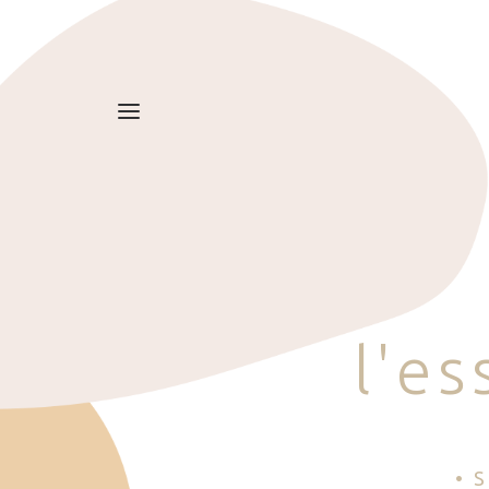
l
'
e
s
• 