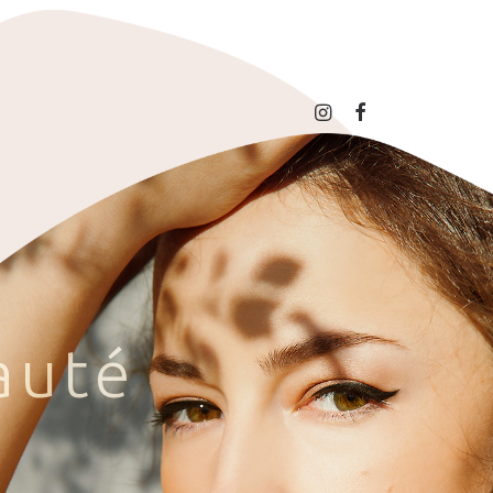
a
u
t
é