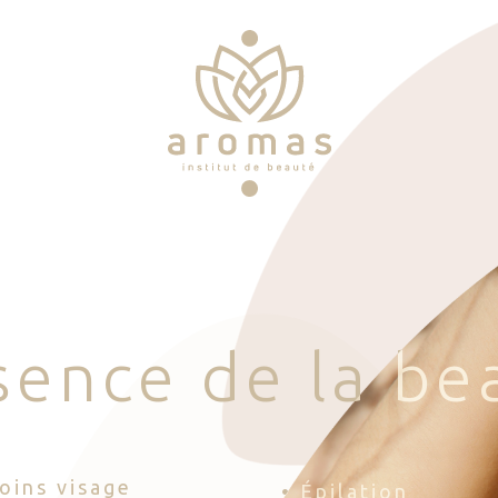
s
e
n
c
e
d
e
l
a
b
e
Soins visage
• Épilation