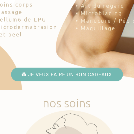
Soins corps
• Art du regard
Massage
• Microblading
Cellum6 de LPG
• Manucure / Pédi
Microdermabrasion
• Maquillage
Jet peel
JE VEUX FAIRE UN BON CADEAUX
nos
soins