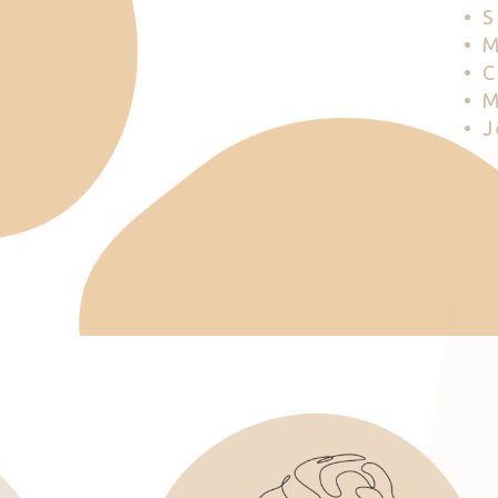
• 
• 
• 
• 
• 