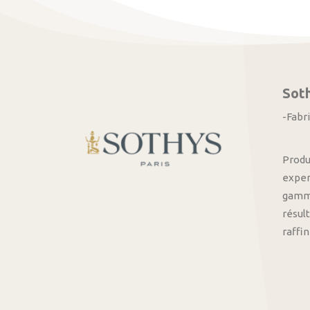
Sot
-Fabr
Produ
exper
gamme
résult
raffi