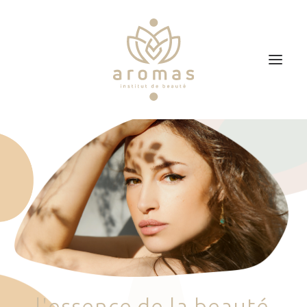
Accueil
Soins
Je veux faire un bon cadeau
Plan d’accès
Prendre RDV
l
'
e
s
s
e
n
c
e
d
e
l
a
b
e
a
u
t
é