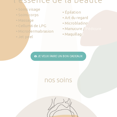
• Soins visage
• Épilation
• Soins corps
• Art du regard
• Massage
• Microblading
• Cellum6 de LPG
• Manucure / Pédicure
• Microdermabrasion
• Maquillage
• Jet peel
JE VEUX FAIRE UN BON CADEAUX
nos
soins