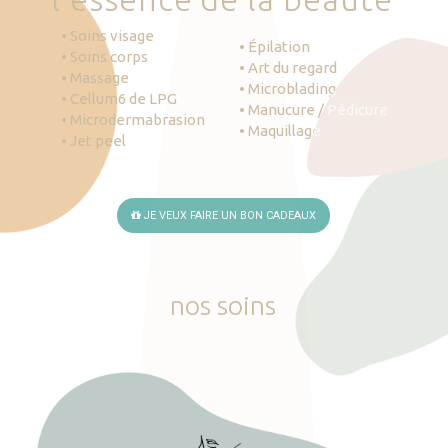
• Soins visage
• Épilation
• Soins corps
• Art du regard
• Massage
• Microblading
• Cellum6 de LPG
• Manucure / Pédicure
• Microdermabrasion
• Maquillage
• Jet peel
JE VEUX FAIRE UN BON CADEAUX
nos
soins