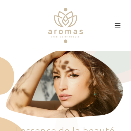
Accueil
Soins
Je veux faire un bon cadeau
Plan d’accès
Prendre RDV
l
'
e
s
s
e
n
c
e
d
e
l
a
b
e
a
u
t
é