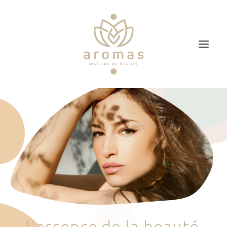
Accueil
Soins
Je veux faire un bon cadeau
Plan d’accès
Prendre RDV
l
'
e
s
s
e
n
c
e
d
e
l
a
b
e
a
u
t
é