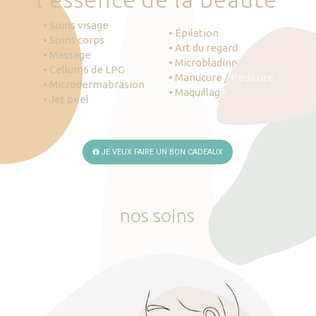
• Soins visage
• Épilation
• Soins corps
• Art du regard
• Massage
• Microblading
• Cellum6 de LPG
• Manucure / Pédicure
• Microdermabrasion
• Maquillage
• Jet peel
JE VEUX FAIRE UN BON CADEAUX
nos
soins