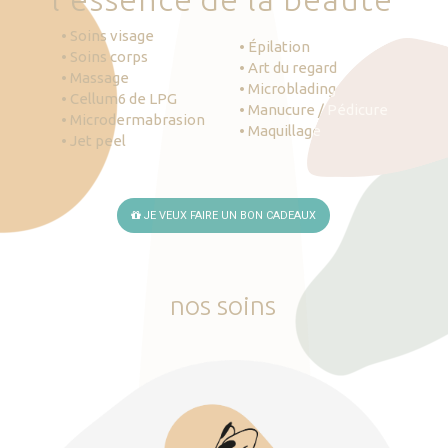
• Soins visage
• Épilation
• Soins corps
• Art du regard
• Massage
• Microblading
• Cellum6 de LPG
• Manucure / Pédicure
• Microdermabrasion
• Maquillage
• Jet peel
JE VEUX FAIRE UN BON CADEAUX
nos
soins