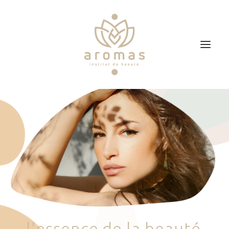
Accueil
Soins
Je veux faire un bon cadeau
Plan d’accès
Prendre RDV
l
'
e
s
s
e
n
c
e
d
e
l
a
b
e
a
u
t
é