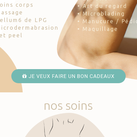
Soins corps
• Art du regard
Massage
• Microblading
Cellum6 de LPG
• Manucure / Pédi
Microdermabrasion
• Maquillage
Jet peel
JE VEUX FAIRE UN BON CADEAUX
nos
soins