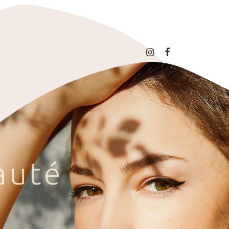
a
u
t
é