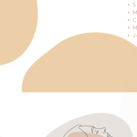
• 
• 
• 
• 
• 