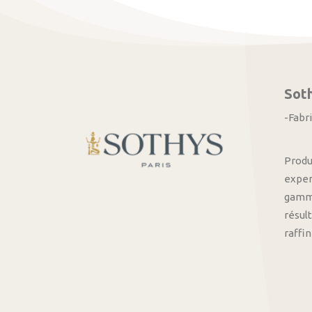
Sot
-Fabr
Produ
exper
gamme
résult
raffi