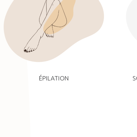
ÉPILATION
S