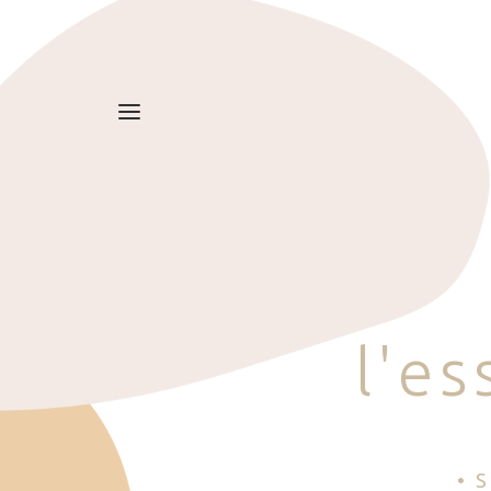
l
'
e
s
• 