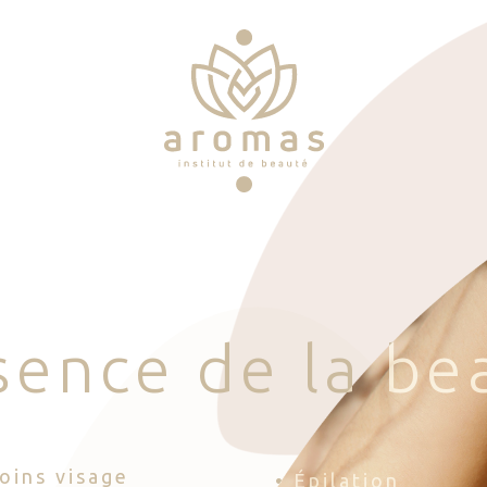
s
e
n
c
e
d
e
l
a
b
e
Soins visage
• Épilation