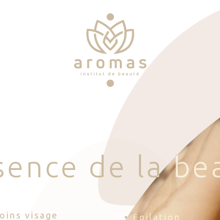
s
e
n
c
e
d
e
l
a
b
e
Soins visage
• Épilation