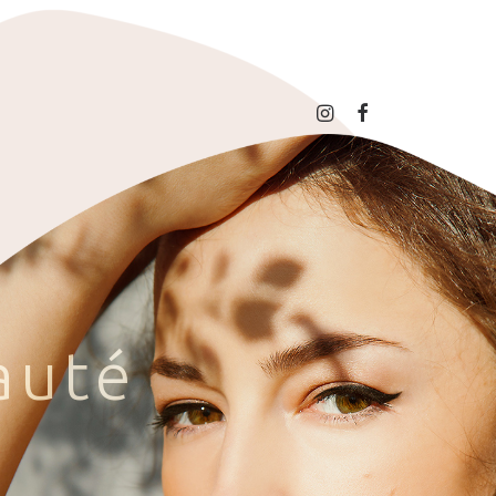
a
u
t
é