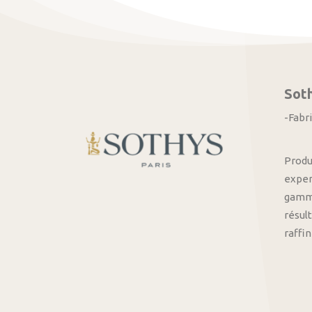
Sot
-Fabr
Produ
exper
gamme
résult
raffi