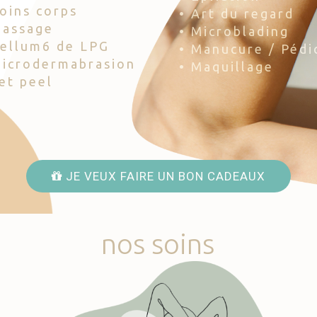
Soins corps
• Art du regard
Massage
• Microblading
Cellum6 de LPG
• Manucure / Pédi
Microdermabrasion
• Maquillage
Jet peel
JE VEUX FAIRE UN BON CADEAUX
nos
soins