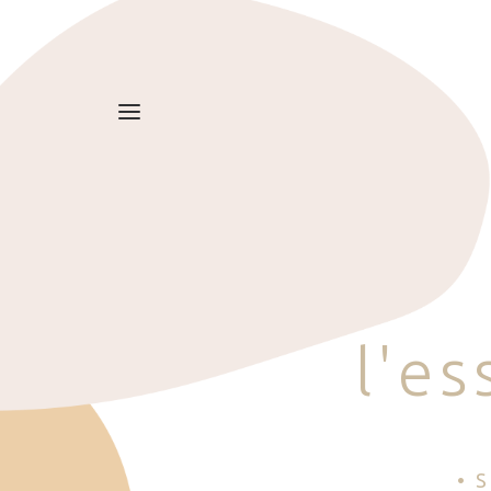
l
'
e
s
• 