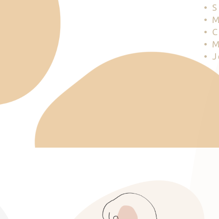
• 
• 
• 
• 
• 