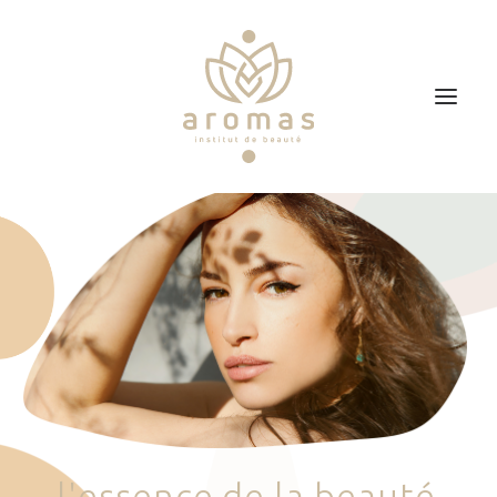
Accueil
Soins
Je veux faire un bon cadeau
Plan d’accès
Prendre RDV
l
'
e
s
s
e
n
c
e
d
e
l
a
b
e
a
u
t
é