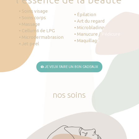
• Soins visage
• Épilation
• Soins corps
• Art du regard
• Massage
• Microblading
• Cellum6 de LPG
• Manucure / Pédicure
• Microdermabrasion
• Maquillage
• Jet peel
JE VEUX FAIRE UN BON CADEAUX
nos
soins