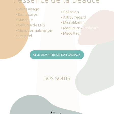
• Soins visage
• Épilation
• Soins corps
• Art du regard
• Massage
• Microblading
• Cellum6 de LPG
• Manucure / Pédicure
• Microdermabrasion
• Maquillage
• Jet peel
JE VEUX FAIRE UN BON CADEAUX
nos
soins