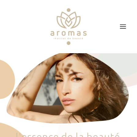
Accueil
Soins
Je veux faire un bon cadeau
Plan d’accès
Prendre RDV
l
'
e
s
s
e
n
c
e
d
e
l
a
b
e
a
u
t
é