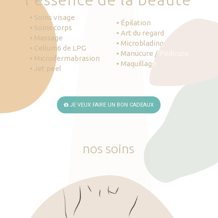
• Soins visage
• Épilation
• Soins corps
• Art du regard
• Massage
• Microblading
• Cellum6 de LPG
• Manucure / Pédicure
• Microdermabrasion
• Maquillage
• Jet peel
JE VEUX FAIRE UN BON CADEAUX
nos
soins