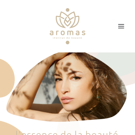
Accueil
Soins
Je veux faire un bon cadeau
Plan d’accès
Prendre RDV
l
'
e
s
s
e
n
c
e
d
e
l
a
b
e
a
u
t
é