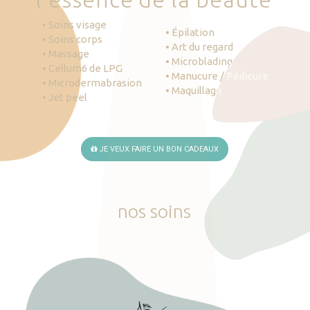
• Soins visage
• Épilation
• Soins corps
• Art du regard
• Massage
• Microblading
• Cellum6 de LPG
• Manucure / Pédicure
• Microdermabrasion
• Maquillage
• Jet peel
JE VEUX FAIRE UN BON CADEAUX
nos
soins