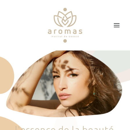
Accueil
Soins
Je veux faire un bon cadeau
Plan d’accès
Prendre RDV
l
'
e
s
s
e
n
c
e
d
e
l
a
b
e
a
u
t
é