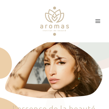
Accueil
Soins
Je veux faire un bon cadeau
Plan d’accès
Prendre RDV
l
'
e
s
s
e
n
c
e
d
e
l
a
b
e
a
u
t
é