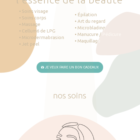
• Soins visage
• Épilation
• Soins corps
• Art du regard
• Massage
• Microblading
• Cellum6 de LPG
• Manucure / Pédicure
• Microdermabrasion
• Maquillage
• Jet peel
JE VEUX FAIRE UN BON CADEAUX
nos
soins