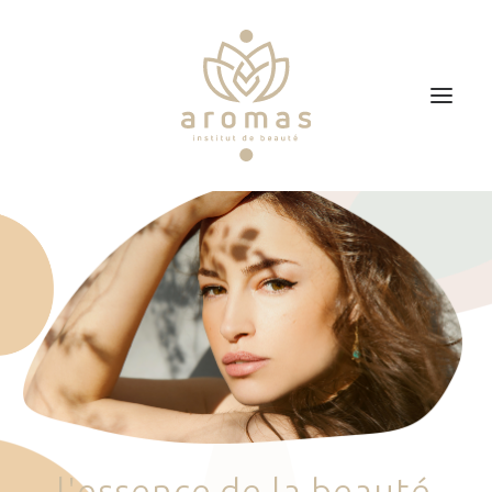
Accueil
Soins
Je veux faire un bon cadeau
Plan d’accès
Prendre RDV
l
'
e
s
s
e
n
c
e
d
e
l
a
b
e
a
u
t
é