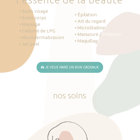
• Soins visage
• Épilation
• Soins corps
• Art du regard
• Massage
• Microblading
• Cellum6 de LPG
• Manucure / Pédicure
• Microdermabrasion
• Maquillage
• Jet peel
JE VEUX FAIRE UN BON CADEAUX
nos
soins