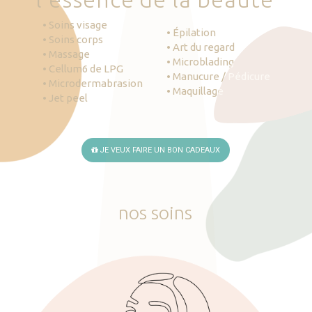
• Soins visage
• Épilation
• Soins corps
• Art du regard
• Massage
• Microblading
• Cellum6 de LPG
• Manucure / Pédicure
• Microdermabrasion
• Maquillage
• Jet peel
JE VEUX FAIRE UN BON CADEAUX
nos
soins