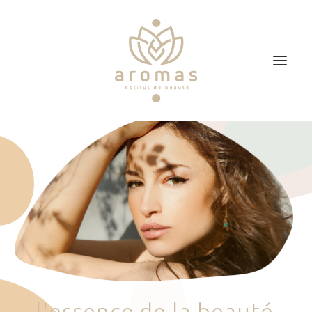
Accueil
Soins
Je veux faire un bon cadeau
Plan d’accès
Prendre RDV
l
'
e
s
s
e
n
c
e
d
e
l
a
b
e
a
u
t
é