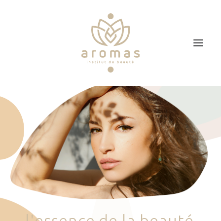
Accueil
Soins
Je veux faire un bon cadeau
Plan d’accès
Prendre RDV
l
'
e
s
s
e
n
c
e
d
e
l
a
b
e
a
u
t
é