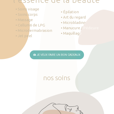
• Soins visage
• Épilation
• Soins corps
• Art du regard
• Massage
• Microblading
• Cellum6 de LPG
• Manucure / Pédicure
• Microdermabrasion
• Maquillage
• Jet peel
JE VEUX FAIRE UN BON CADEAUX
nos
soins