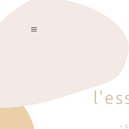
l
'
e
s
• 