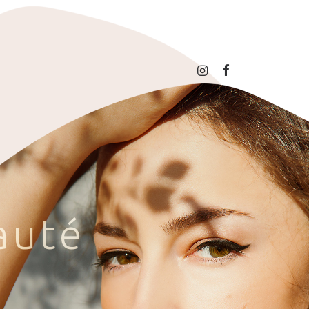
a
u
t
é