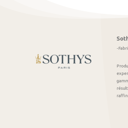
Sot
-Fabr
Produ
exper
gamme
résult
raffi