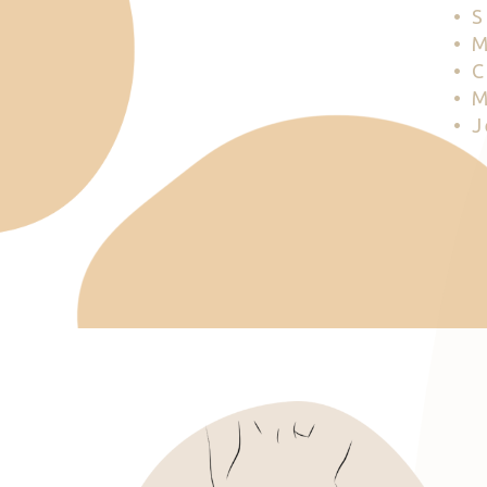
• 
• 
• 
• 
• 