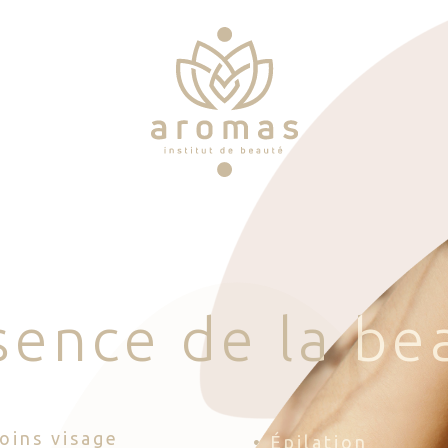
s
e
n
c
e
d
e
l
a
b
e
Soins visage
• Épilation