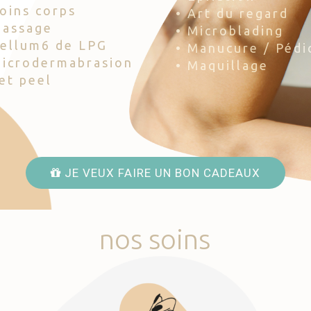
Soins corps
• Art du regard
Massage
• Microblading
Cellum6 de LPG
• Manucure / Pédi
Microdermabrasion
• Maquillage
Jet peel
JE VEUX FAIRE UN BON CADEAUX
nos
soins