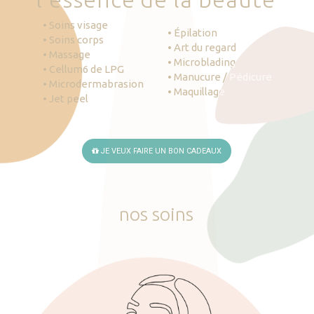
• Soins visage
• Épilation
• Soins corps
• Art du regard
• Massage
• Microblading
• Cellum6 de LPG
• Manucure / Pédicure
• Microdermabrasion
• Maquillage
• Jet peel
JE VEUX FAIRE UN BON CADEAUX
nos
soins