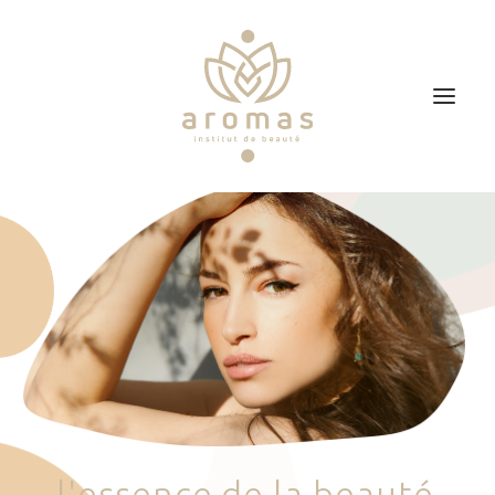
Accueil
Soins
Je veux faire un bon cadeau
Plan d’accès
Prendre RDV
l
'
e
s
s
e
n
c
e
d
e
l
a
b
e
a
u
t
é