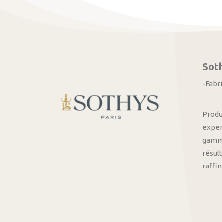
Sot
-Fabr
Produ
exper
gamme
résult
raffi