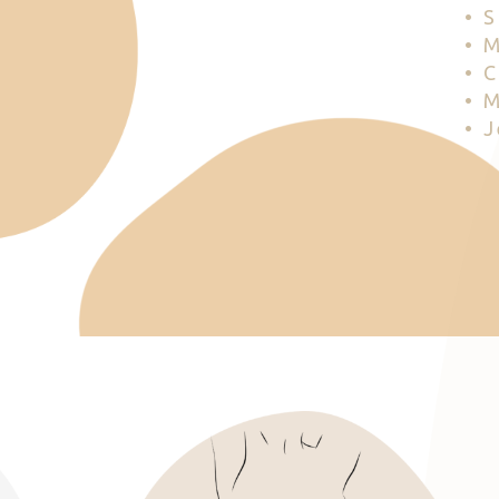
• 
• 
• 
• 
• 