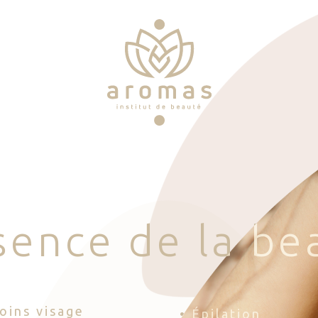
s
e
n
c
e
d
e
l
a
b
e
Soins visage
• Épilation