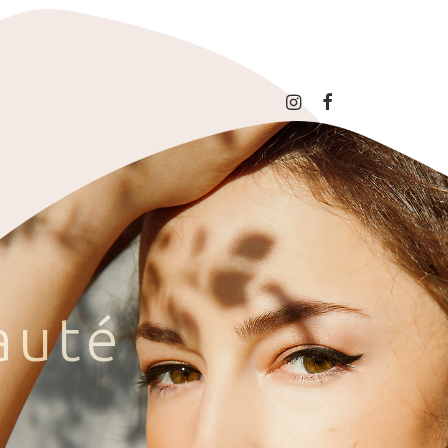
a
u
t
é