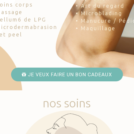
Soins corps
• Art du regard
Massage
• Microblading
Cellum6 de LPG
• Manucure / Pédi
Microdermabrasion
• Maquillage
Jet peel
JE VEUX FAIRE UN BON CADEAUX
nos
soins