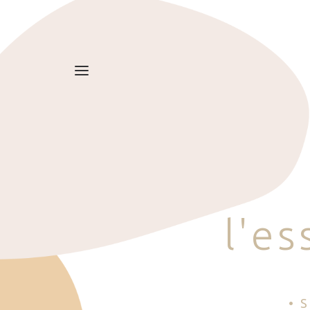
l
'
e
s
• 