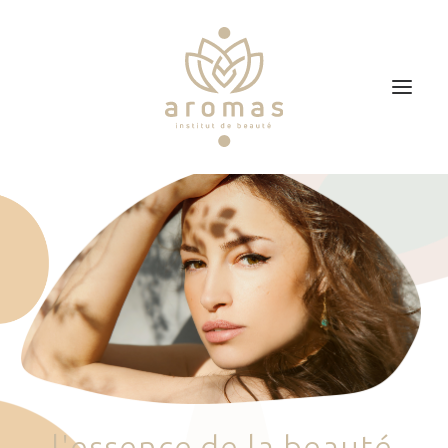
Accueil
Soins
Je veux faire un bon cadeau
Plan d’accès
Prendre RDV
l
'
e
s
s
e
n
c
e
d
e
l
a
b
e
a
u
t
é