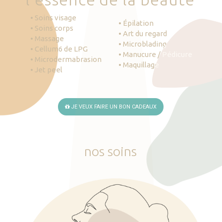
• Soins visage
• Épilation
• Soins corps
• Art du regard
• Massage
• Microblading
• Cellum6 de LPG
• Manucure / Pédicure
• Microdermabrasion
• Maquillage
• Jet peel
JE VEUX FAIRE UN BON CADEAUX
nos
soins