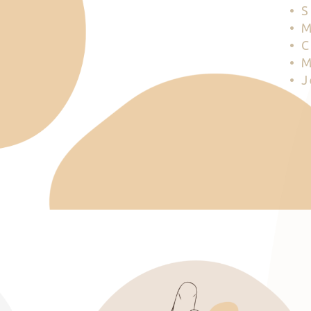
• 
• 
• 
• 
• 