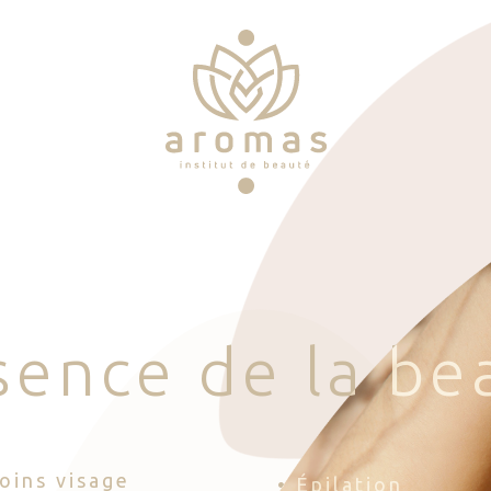
s
e
n
c
e
d
e
l
a
b
e
Soins visage
• Épilation