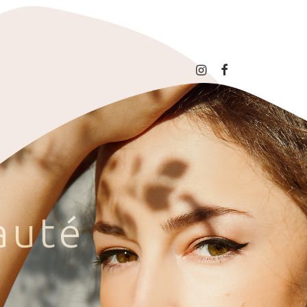
a
u
t
é