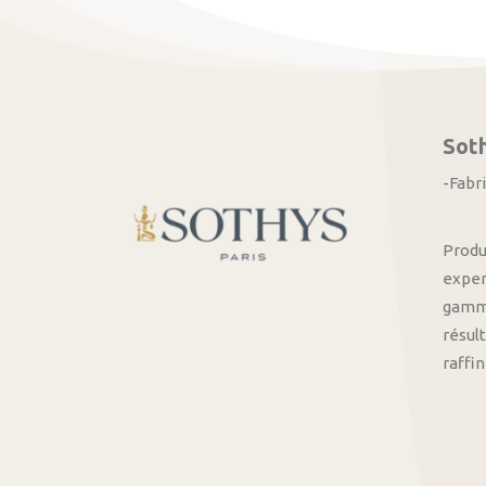
Sot
-Fabr
Produ
exper
gamme
résult
raffi