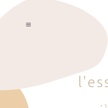
l
'
e
s
• 