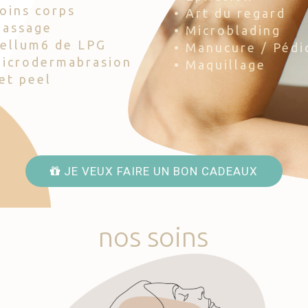
Soins corps
• Art du regard
Massage
• Microblading
Cellum6 de LPG
• Manucure / Pédi
Microdermabrasion
• Maquillage
Jet peel
JE VEUX FAIRE UN BON CADEAUX
nos
soins