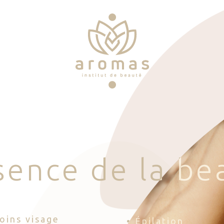
s
e
n
c
e
d
e
l
a
b
e
Soins visage
• Épilation