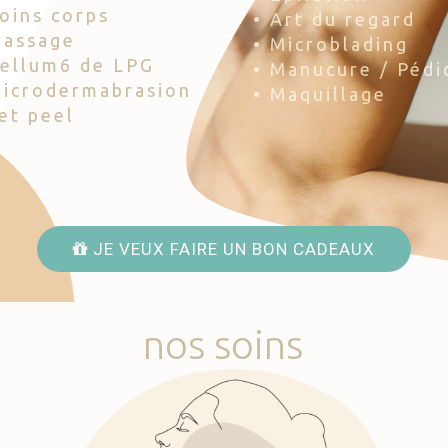
Soins corps
• Art du regard
Massage
• Microblading
Cellum6 de LPG
• Manucure / Pédi
Microdermabrasion
• Maquillage
Jet peel
JE VEUX FAIRE UN BON CADEAUX
nos
soins