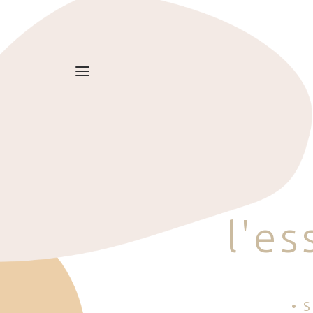
l
'
e
s
• 