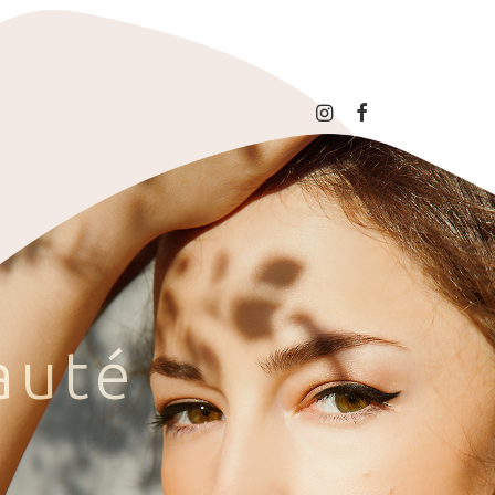
a
u
t
é