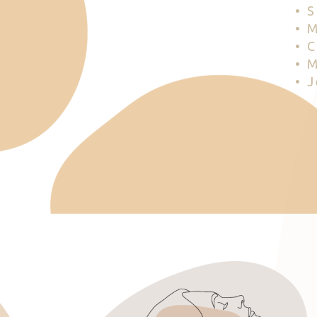
• 
• 
• 
• 
• 