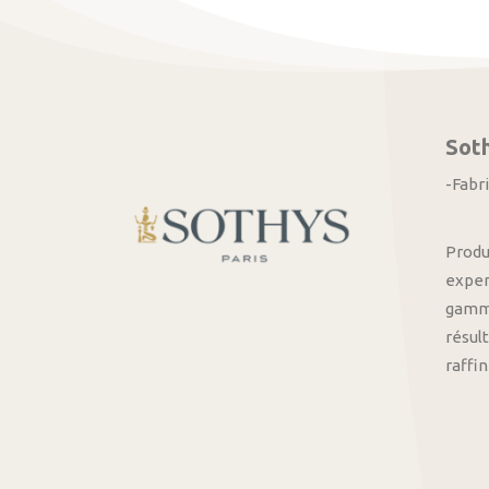
Sot
-Fabr
Produ
exper
gamme
résult
raffi