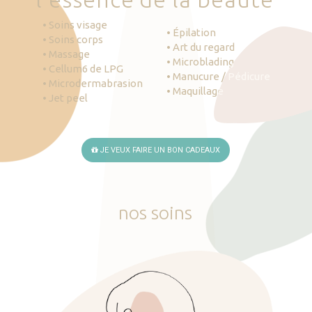
• Soins visage
• Épilation
• Soins corps
• Art du regard
• Massage
• Microblading
• Cellum6 de LPG
• Manucure / Pédicure
• Microdermabrasion
• Maquillage
• Jet peel
JE VEUX FAIRE UN BON CADEAUX
nos
soins