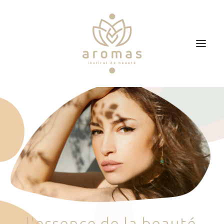
Accueil
Soins
Je veux faire un bon cadeau
Plan d’accès
Prendre RDV
l
'
e
s
s
e
n
c
e
d
e
l
a
b
e
a
u
t
é