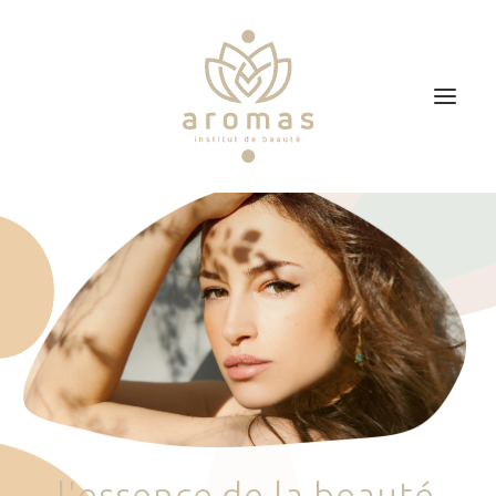
Accueil
Soins
Je veux faire un bon cadeau
Plan d’accès
Prendre RDV
l
'
e
s
s
e
n
c
e
d
e
l
a
b
e
a
u
t
é