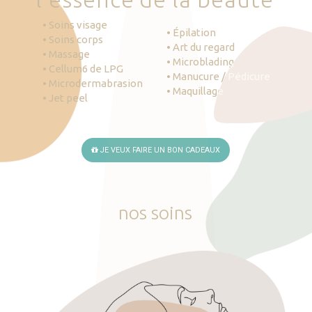
• Soins visage
• Épilation
• Soins corps
• Art du regard
• Massage
• Microblading
• Cellum6 de LPG
• Manucure / Pédicure
• Microdermabrasion
• Maquillage
• Jet peel
JE VEUX FAIRE UN BON CADEAUX
nos
soins