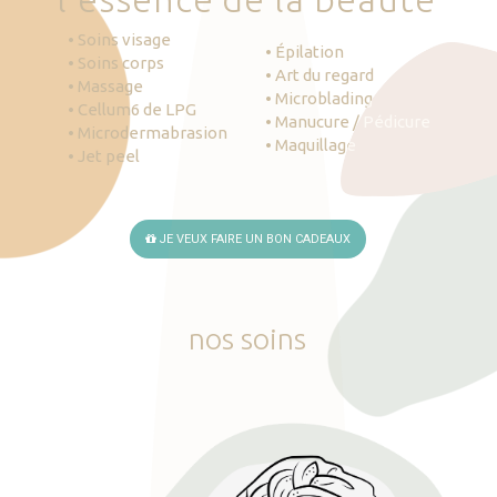
• Soins visage
• Épilation
• Soins corps
• Art du regard
• Massage
• Microblading
• Cellum6 de LPG
• Manucure / Pédicure
• Microdermabrasion
• Maquillage
• Jet peel
JE VEUX FAIRE UN BON CADEAUX
nos
soins