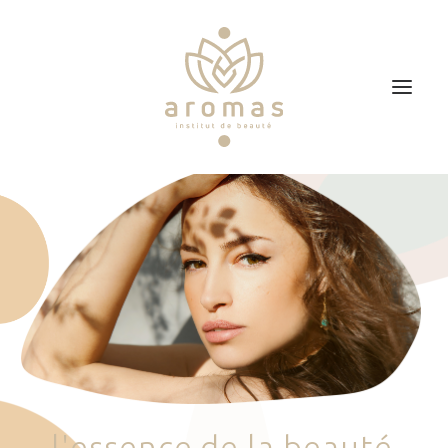
Accueil
Soins
Je veux faire un bon cadeau
Plan d’accès
Prendre RDV
l
'
e
s
s
e
n
c
e
d
e
l
a
b
e
a
u
t
é