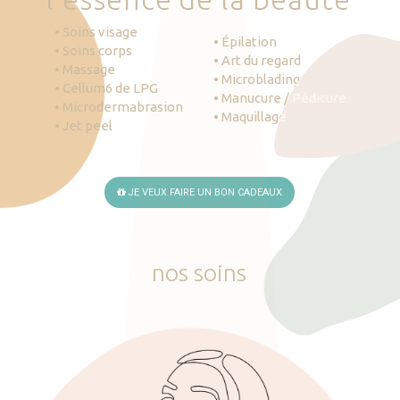
• Soins visage
• Épilation
• Soins corps
• Art du regard
• Massage
• Microblading
• Cellum6 de LPG
• Manucure / Pédicure
• Microdermabrasion
• Maquillage
• Jet peel
JE VEUX FAIRE UN BON CADEAUX
nos
soins