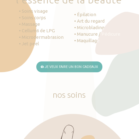
• Soins visage
• Épilation
• Soins corps
• Art du regard
• Massage
• Microblading
• Cellum6 de LPG
• Manucure / Pédicure
• Microdermabrasion
• Maquillage
• Jet peel
JE VEUX FAIRE UN BON CADEAUX
nos
soins