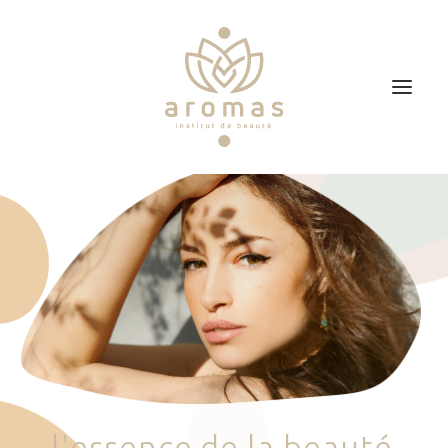
Accueil
Soins
Je veux faire un bon cadeau
Plan d’accès
Prendre RDV
l
'
e
s
s
e
n
c
e
d
e
l
a
b
e
a
u
t
é