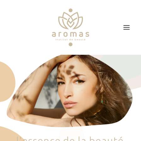
Accueil
Soins
Je veux faire un bon cadeau
Plan d’accès
Prendre RDV
l
'
e
s
s
e
n
c
e
d
e
l
a
b
e
a
u
t
é