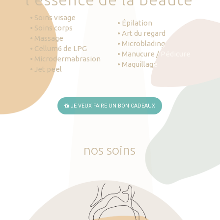
• Soins visage
• Épilation
• Soins corps
• Art du regard
• Massage
• Microblading
• Cellum6 de LPG
• Manucure / Pédicure
• Microdermabrasion
• Maquillage
• Jet peel
JE VEUX FAIRE UN BON CADEAUX
nos
soins