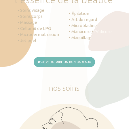
• Soins visage
• Épilation
• Soins corps
• Art du regard
• Massage
• Microblading
• Cellum6 de LPG
• Manucure / Pédicure
• Microdermabrasion
• Maquillage
• Jet peel
JE VEUX FAIRE UN BON CADEAUX
nos
soins