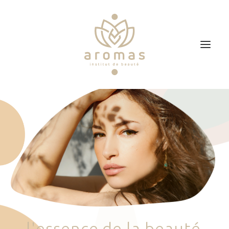
Accueil
Soins
Je veux faire un bon cadeau
Plan d’accès
Prendre RDV
l
'
e
s
s
e
n
c
e
d
e
l
a
b
e
a
u
t
é