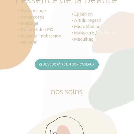
• Soins visage
• Épilation
• Soins corps
• Art du regard
• Massage
• Microblading
• Cellum6 de LPG
• Manucure / Pédicure
• Microdermabrasion
• Maquillage
• Jet peel
JE VEUX FAIRE UN BON CADEAUX
nos
soins