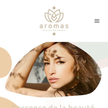
Accueil
Soins
Je veux faire un bon cadeau
Plan d’accès
Prendre RDV
l
'
e
s
s
e
n
c
e
d
e
l
a
b
e
a
u
t
é