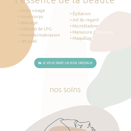
• Soins visage
• Épilation
• Soins corps
• Art du regard
• Massage
• Microblading
• Cellum6 de LPG
• Manucure / Pédicure
• Microdermabrasion
• Maquillage
• Jet peel
JE VEUX FAIRE UN BON CADEAUX
nos
soins