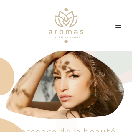
Accueil
Soins
Je veux faire un bon cadeau
Plan d’accès
Prendre RDV
l
'
e
s
s
e
n
c
e
d
e
l
a
b
e
a
u
t
é