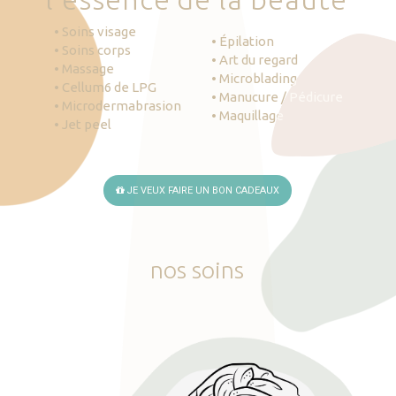
• Soins visage
• Épilation
• Soins corps
• Art du regard
• Massage
• Microblading
• Cellum6 de LPG
• Manucure / Pédicure
• Microdermabrasion
• Maquillage
• Jet peel
JE VEUX FAIRE UN BON CADEAUX
nos
soins