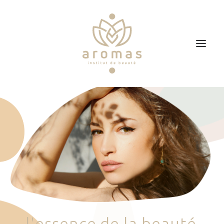
Accueil
Soins
Je veux faire un bon cadeau
Plan d’accès
Prendre RDV
l
'
e
s
s
e
n
c
e
d
e
l
a
b
e
a
u
t
é